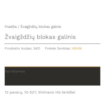
Pradžia
/ Žvaigždžių blokas galinis
Žvaigždžių blokas galinis
Produkto kodas:
2421
Prekės ženklas:
SRAM
Aprašymas
Atsiliepimai (0)
12 pavarų, 10-52T, Shimano HG terkšlei