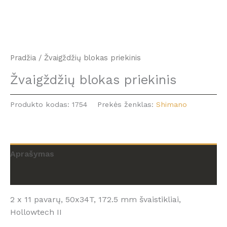
Pradžia
/ Žvaigždžių blokas priekinis
Žvaigždžių blokas priekinis
Produkto kodas:
1754
Prekės ženklas:
Shimano
Aprašymas
Atsiliepimai (0)
2 x 11 pavarų, 50x34T, 172.5 mm švaistikliai,
Hollowtech II