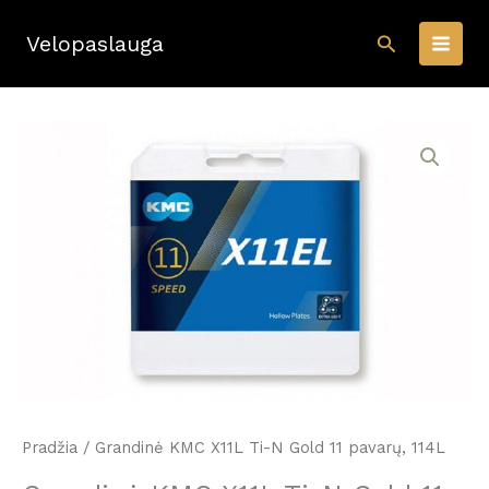
Pereiti
Paieška
prie
Velopaslauga
turinio
Pradžia
/ Grandinė KMC X11L Ti-N Gold 11 pavarų, 114L