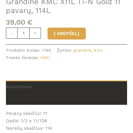
Grandinė KMC X11L Ti-N Gold 11
pavarų, 114L
39,00
€
produkto
-
+
Į KREPŠELĮ
kiekis:
Grandinė
Produkto kodas:
1744
Žymos:
grandinė
,
kmc
KMC
Prekės ženklas:
KMC
X11L
Ti-
N
Gold
Aprašymas
11
pavarų,
Atsiliepimai (0)
114L
Pavarų skaičiui: 11
Dydis: 1/2 x 11/128
Narelių skaičius: 114