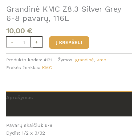
Grandinė KMC Z8.3 Silver Grey
6-8 pavarų, 116L
10,00
€
produkto
-
+
Į KREPŠELĮ
kiekis:
Grandinė
Produkto kodas:
4121
Žymos:
grandinė
,
kmc
KMC
Prekės ženklas:
KMC
Z8.3
Silver
Grey
6-
Aprašymas
8
pavarų,
Atsiliepimai (0)
116L
Pavarų skaičiui: 6-8
Dydis: 1/2 x 3/32